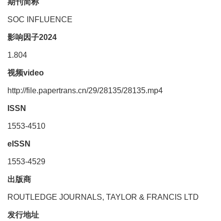
期刊简称
SOC INFLUENCE
影响因子2024
1.804
视频video
http://file.papertrans.cn/29/28135/28135.mp4
ISSN
1553-4510
eISSN
1553-4529
出版商
ROUTLEDGE JOURNALS, TAYLOR & FRANCIS LTD
发行地址