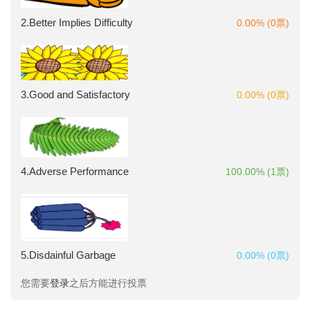
2.Better Implies Difficulty
0.00% (0票)
3.Good and Satisfactory
0.00% (0票)
4.Adverse Performance
100.00% (1票)
5.Disdainful Garbage
0.00% (0票)
您需要
登录
之后方能进行投票