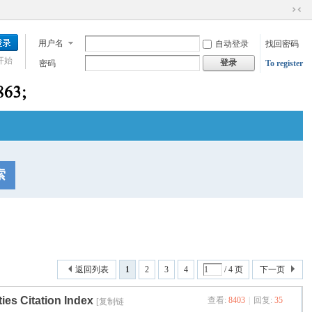
切
换
用户名
自动登录
找回密码
到
窄
开始
登录
密码
To register
版
索
返回列表
1
2
3
4
/ 4 页
下一页
s Citation Index
查看:
8403
|
回复:
35
[复制链