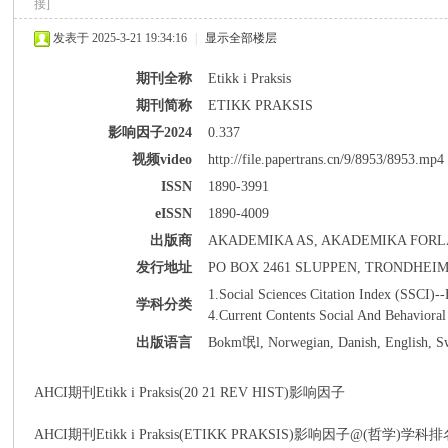
接]
发表于 2025-3-21 19:34:16
|
显示全部楼层
期刊全称
Etikk i Praksis
期刊简称
ETIKK PRAKSIS
影响因子2024
0.337
派
视频video
http://file.papertrans.cn/9/8953/8953.mp4
ISSN
1890-3991
eISSN
1890-4009
出版商
AKADEMIKA AS, AKADEMIKA FOR
发行地址
PO BOX 2461 SLUPPEN, TRONDHEIM
1.Social Sciences Citation Index (SSCI)-
学科分类
4.Current Contents Social And Behavioral 
博
出版语言
Bokm氓l, Norwegian, Danish, English, 
AHCI期刊Etikk i Praksis(20 21 REV HIST)影响因子
AHCI期刊Etikk i Praksis(ETIKK PRAKSIS)影响因子@(哲学)学科