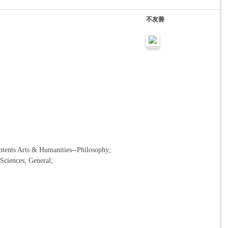
不友善
ntents Arts & Humanities--Philosophy;
 Sciences, General;