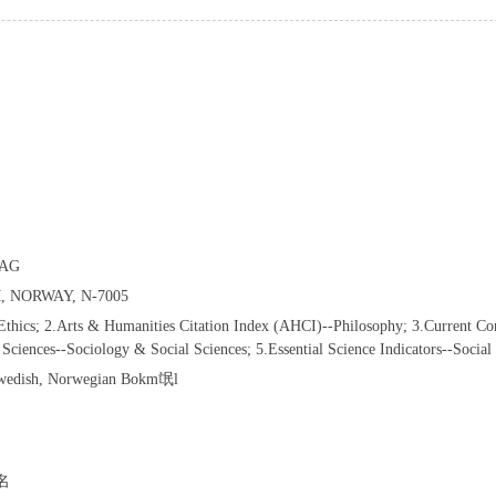
LAG
, NORWAY, N-7005
-Ethics; 2.Arts & Humanities Citation Index (AHCI)--Philosophy; 3.Current Co
Sciences--Sociology & Social Sciences; 5.Essential Science Indicators--Social
Swedish, Norwegian Bokm氓l
排名