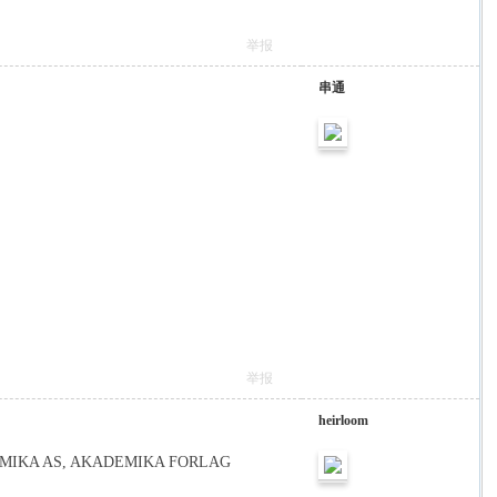
举报
串通
举报
heirloom
--AKADEMIKA AS, AKADEMIKA FORLAG