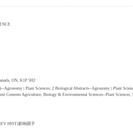
IENCE
Canada, ON, K1P 5H2
)--Agronomy | Plant Sciences; 2.Biological Abstracts--Agronomy | Plant Scie
ent Contents Agriculture, Biology & Environmental Sciences--Plant Sciences; 5
1 REV HIST)影响因子