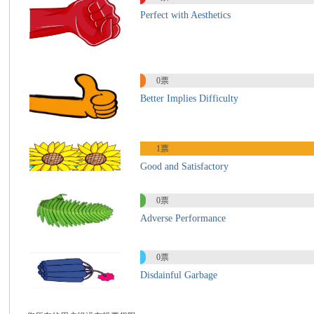
Perfect with Aesthetics
国
0票
Better Implies Difficulty
1票
Good and Satisfactory
际
0票
Adverse Performance
0票
Disdainful Garbage
中