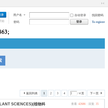
切
换
用户名
自动登录
找回密码
到
窄
开始
登录
密码
To register
版
索
返回列表
1
2
3
4
/ 4 页
下一页
(PLANT SCIENCES)(植物科
查看:
42686
|
回复:
35