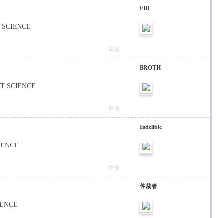
FID
NT SCIENCE
举报
BROTH
ANT SCIENCE
举报
Indelible
CIENCE
举报
仲裁者
CIENCE