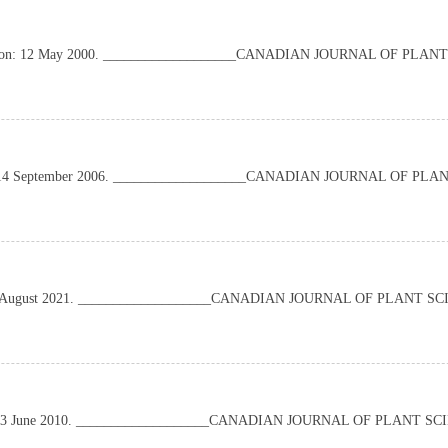
cepted on: 12 May 2000. ___________________CANADIAN JOURNAL OF PLA
ted on: 14 September 2006. ___________________CANADIAN JOURNAL OF PL
 on: 24 August 2021. ___________________CANADIAN JOURNAL OF PLANT S
d on: 23 June 2010. ___________________CANADIAN JOURNAL OF PLANT S