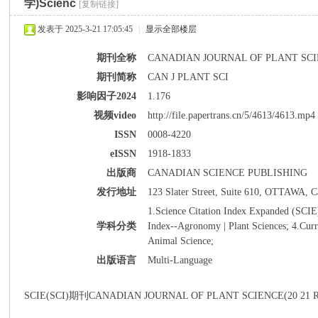
学)Scienc
[复制链接]
发表于 2025-3-21 17:05:45
|
显示全部楼层
期刊全称
CANADIAN JOURNAL OF PLANT SC
期刊简称
CAN J PLANT SCI
影响因子2024
1.176
派
视频video
http://file.papertrans.cn/5/4613/4613.mp4
ISSN
0008-4220
eISSN
1918-1833
出版商
CANADIAN SCIENCE PUBLISHING
发行地址
123 Slater Street, Suite 610, OTTAWA, 
1.Science Citation Index Expanded (SCIE
学科分类
Index--Agronomy | Plant Sciences; 4.Curr
博
Animal Science;
出版语言
Multi-Language
SCIE(SCI)期刊CANADIAN JOURNAL OF PLANT SCIENCE(20 2