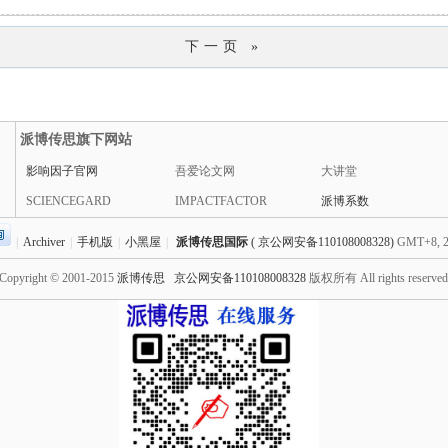
下一页 »
派博传思旗下网站
影响因子官网
吾爱论文网
大讲堂
SCIENCEGARD
IMPACTFACTOR
派博系数
|
Archiver
|
手机版
|
小黑屋
|
派博传思国际
( 京公网安备110108008328)
GMT+8, 2
Copyright © 2001-2015
派博传思
京公网安备110108008328
版权所有 All rights reserve