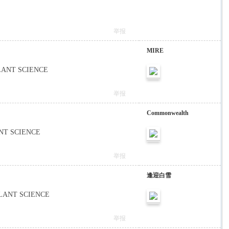
举报
MIRE
F PLANT SCIENCE
举报
Commonwealth
LANT SCIENCE
举报
逢迎白雪
F PLANT SCIENCE
举报