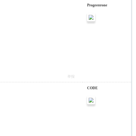
Progesterone
举报
CODE