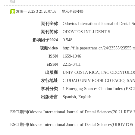
接]
发表于 2025-3-21 20:07:03
|
显示全部楼层
期刊全称
Odovtos International Journal of Dental S
期刊简称
ODOVTOS INT J DENT S
影响因子2024
0.548
派
视频video
http://file.papertrans.cn/24/23555/23555.
ISSN
1659-1046
eISSN
2215-3411
出版商
UNIV COSTA RICA, FAC ODONTOLO
发行地址
CIUDAD UNIV RODRIGO FACIO, SAN 
学科分类
1.Emerging Sources Citation Index (ESCI
出版语言
Spanish, English
博
ESCI期刊Odovtos International Journal of Dental Sciences(20 21
ESCI期刊Odovtos International Journal of Dental Scien