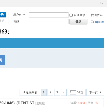
切
换
用户名
自动登录
找回密码
到
窄
开始
登录
密码
To register
版
索
返回列表
1
2
3
4
/ 4 页
下一页
59-1046). (DENTIST
查看:
33088
|
回复:
35
[复制链