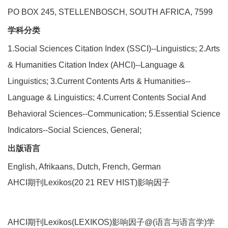
PO BOX 245, STELLENBOSCH, SOUTH AFRICA, 7599
学科分类
1.Social Sciences Citation Index (SSCI)--Linguistics; 2.Arts
& Humanities Citation Index (AHCI)--Language &
Linguistics; 3.Current Contents Arts & Humanities--
Language & Linguistics; 4.Current Contents Social And
Behavioral Sciences--Communication; 5.Essential Science
Indicators--Social Sciences, General;
出版语言
English, Afrikaans, Dutch, French, German
AHCI期刊Lexikos(20 21 REV HIST)影响因子
AHCI期刊Lexikos(LEXIKOS)影响因子@(语言与语言学)学