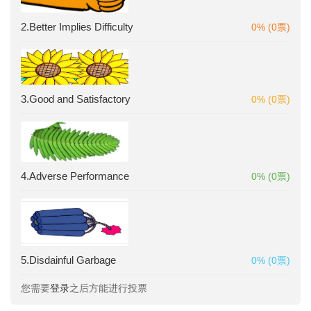
2.Better Implies Difficulty
0% (0票)
3.Good and Satisfactory
0% (0票)
4.Adverse Performance
0% (0票)
5.Disdainful Garbage
0% (0票)
您需要
登录
之后方能进行投票