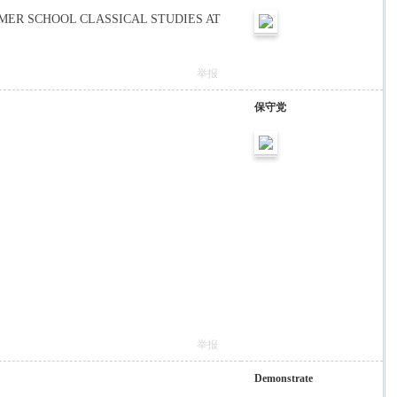
-AMER SCHOOL CLASSICAL STUDIES AT
举报
保守党
举报
Demonstrate