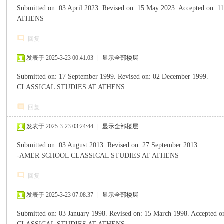
Submitted on: 03 April 2023.
Revised on: 15 May 2023.
Accepted on: 11
ATHENS
回复
发表于 2025-3-23 00:41:03
|
显示全部楼层
Submitted on: 17 September 1999.
Revised on: 02 December 1999.
' A$ n3
CLASSICAL STUDIES AT ATHENS
回复
发表于 2025-3-23 03:24:44
|
显示全部楼层
Submitted on: 03 August 2013.
Revised on: 27 September 2013.
4 C! w/ ]2
-AMER SCHOOL CLASSICAL STUDIES AT ATHENS
回复
发表于 2025-3-23 07:08:37
|
显示全部楼层
Submitted on: 03 January 1998.
Revised on: 15 March 1998.
Accepted o