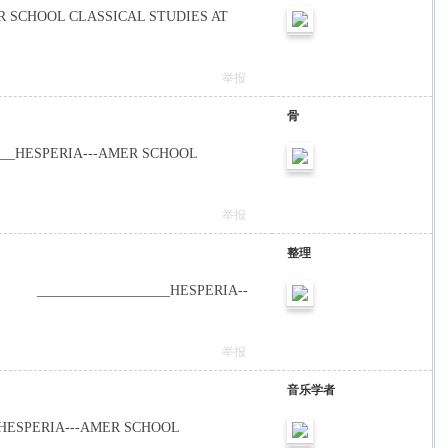
ER SCHOOL CLASSICAL STUDIES AT
举报
骨
____HESPERIA---AMER SCHOOL
举报
整理
___________________HESPERIA--
! C/ \. r
举报
音乐学者
__HESPERIA---AMER SCHOOL