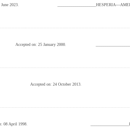
 June 2023.
___________________HESPERIA---AM
+ U4 P1 I2 L6 o, b5 J5 f4 @" \
Accepted on: 25 January 2000.
_______________
 j8 ^- p, }( ^
; a$ E% h) D# G: D3 ~
Accepted on: 24 October 2013.
 D5 O1 R$ Q( w3 _ M+ L
, x m4 o+ U4 X8 C! K; c; C _
5 f, m0 Y
n: 08 April 1998.
_________________
( I1 a4 Y1 K, P0 l( G: D7 o9 I
: Q. M# w k0 S, l, n