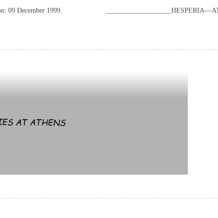
on: 09 December 1999.
___________________HESPERIA--
8 S6 t* e8 _! {7 y: K