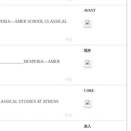
AVANT
SPERIA---AMER SCHOOL CLASSICAL
举报
现存
_____________HESPERIA---AMER
举报
COKE
LASSICAL STUDIES AT ATHENS
举报
加入