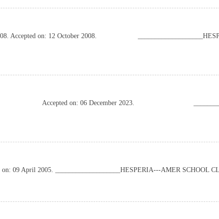
008.
Accepted on: 12 October 2008.
___________________HE
( P9 Y# x2 k% w/ [
Accepted on: 06 December 2023.
______
k# k: p+ c1 D9 V# Q
$ t9 Q; A2 r# J$ G5 I0 R4 N
 on: 09 April 2005.
___________________HESPERIA---AMER SCHOOL C