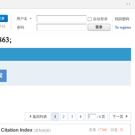
切
换
用户名
自动登录
找回密码
到
窄
开始
登录
密码
To register
版
索
返回列表
1
2
3
4
/ 4 页
下一页
tation Index
查看:
17360
|
回复:
35
[复制链接]