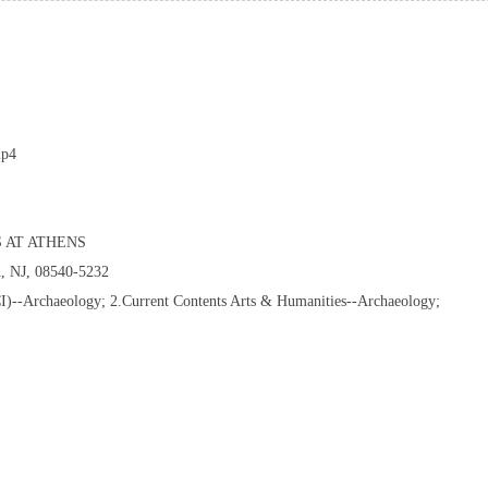
mp4
 AT ATHENS
NJ, 08540-5232
I)--Archaeology; 2.Current Contents Arts & Humanities--Archaeology;