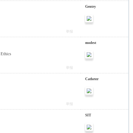
Gentry
举报
modest
 Ethics
举报
Catheter
举报
SIT