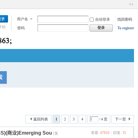
切
换
用户名
自动登录
找回密码
到
窄
开始
登录
密码
To register
版
索
返回列表
1
2
3
4
/ 4 页
下一页
ESS)(商业)Emerging Sou
查看:
47810
|
回复:
35
[复