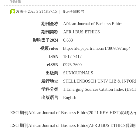
制链接]
发表于 2025-3-21 18:37:15
|
显示全部楼层
期刊全称
African Journal of Business Ethics
期刊简称
AFR J BUS ETHICS
影响因子2024
0.633
派
视频video
http://file.papertrans.cn/1/897/897.mp4
ISSN
1817-7417
eISSN
0976-3600
出版商
SUNJOURNALS
发行地址
STELLENBOSCH UNIV LIB & INFORM
学科分类
1.Emerging Sources Citation Index (ESCI
出版语言
English
博
ESCI期刊African Journal of Business Ethics(20 21 REV HIST)影响因
ESCI期刊African Journal of Business Ethics(AFR J BUS ET