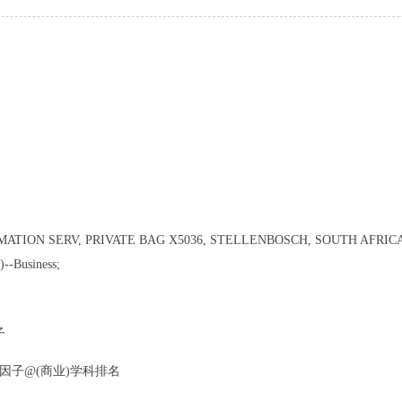
ATION SERV, PRIVATE BAG X5036, STELLENBOSCH, SOUTH AFRICA
)--Business;
子
HICS)影响因子@(商业)学科排名