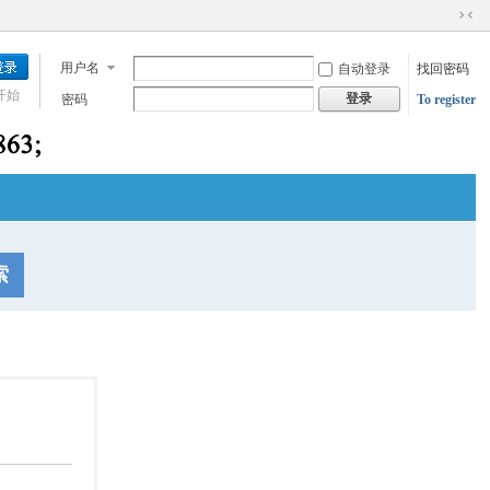
切
换
用户名
自动登录
找回密码
到
窄
开始
登录
密码
To register
版
索