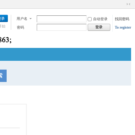
切
换
用户名
自动登录
找回密码
到
窄
开始
登录
密码
To register
版
索