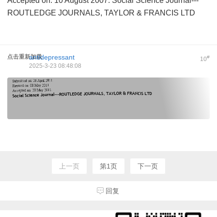
Accepted on: 10 August 2007. Social Science Journal---
ROUTLEDGE JOURNALS, TAYLOR & FRANCIS LTD
点击重新加载
antidepressant
#
10
2025-3-23 08:48:08
上一页
第1页
下一页
回复