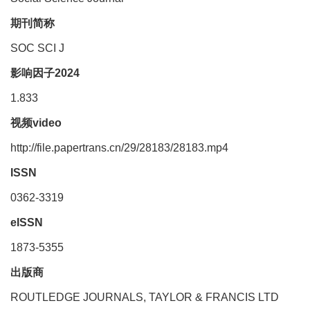
期刊简称
SOC SCI J
影响因子2024
1.833
视频video
http://file.papertrans.cn/29/28183/28183.mp4
ISSN
0362-3319
eISSN
1873-5355
出版商
ROUTLEDGE JOURNALS, TAYLOR & FRANCIS LTD