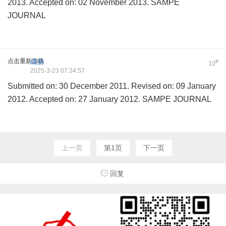
2013. Accepted on: 02 November 2013. SAMPE
JOURNAL
点击重新加载
成份
#
10
2025-3-23 07:34:57
Submitted on: 30 December 2011. Revised on: 09 January
2012. Accepted on: 27 January 2012. SAMPE JOURNAL
上一页
第1页
下一页
回复