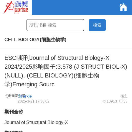
CELL BIOLOGY(细胞生物学)
ESCI期刊Journal of Structural Biology-X
2024/2025影响因子:3.578 (J STRUCT BIOL-X)
(NULL). (CELL BIOLOGY)(细胞生物
学)Emerging Sourc
点击重新加载
Sparkle
楼主
2025-3-21 17:36:02
10913
35
期刊全称
Journal of Structural Biology-X