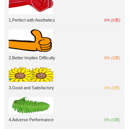
1.Perfect with Aesthetics
0% (0票)
2.Better Implies Difficulty
0% (0票)
3.Good and Satisfactory
0% (0票)
4.Adverse Performance
0% (0票)