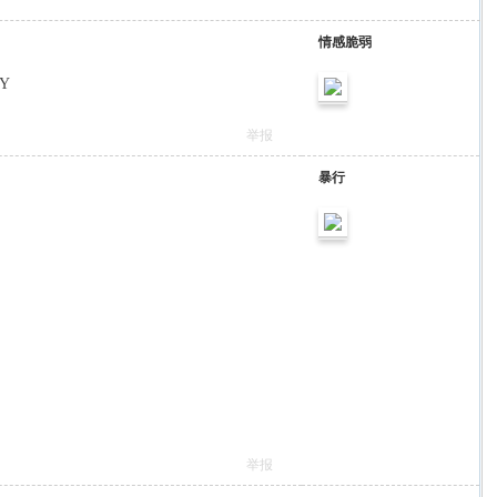
情感脆弱
EY
举报
暴行
举报