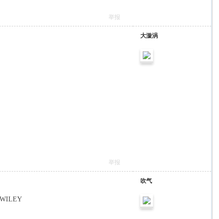
举报
大漩涡
举报
吹气
---WILEY