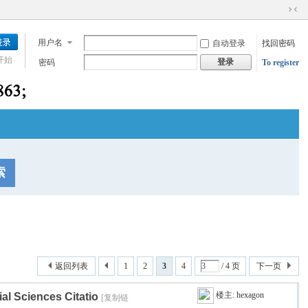
切
换
用户名
自动登录
找回密码
到
窄
开始
登录
密码
To register
版
索
返回列表
1
2
3
4
/ 4 页
下一页
楼主:
hexagon
 Sciences Citatio
[复制链