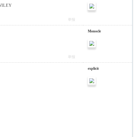
--WILEY
举报
Monocle
举报
explicit