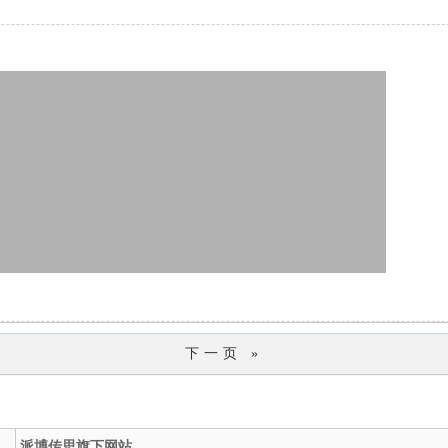
下一页 »
派博传思旗下网站