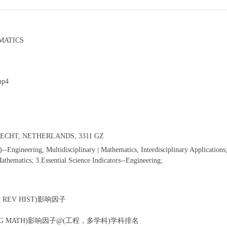
MATICS
mp4
ECHT, NETHERLANDS, 3311 GZ
-Engineering, Multidisciplinary | Mathematics, Interdisciplinary Applications
hematics; 3.Essential Science Indicators--Engineering;
21 REV HIST)影响因子
S(J ENG MATH)影响因子@(工程，多学科)学科排名