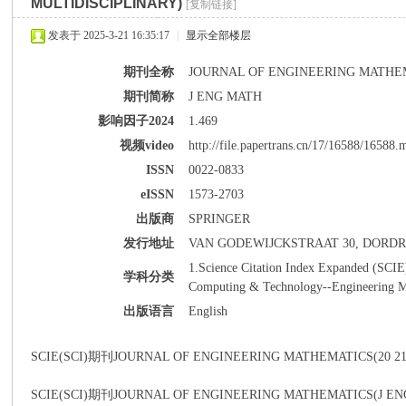
MULTIDISCIPLINARY)
[复制链接]
发表于 2025-3-21 16:35:17
|
显示全部楼层
期刊全称
JOURNAL OF ENGINEERING MATHE
期刊简称
J ENG MATH
影响因子2024
1.469
派
视频video
http://file.papertrans.cn/17/16588/16588.
ISSN
0022-0833
eISSN
1573-2703
出版商
SPRINGER
发行地址
VAN GODEWIJCKSTRAAT 30, DORDR
1.Science Citation Index Expanded (SCIE)-
学科分类
Computing & Technology--Engineering Mat
博
出版语言
English
SCIE(SCI)期刊JOURNAL OF ENGINEERING MATHEMATICS(20 
SCIE(SCI)期刊JOURNAL OF ENGINEERING MATHEMATIC