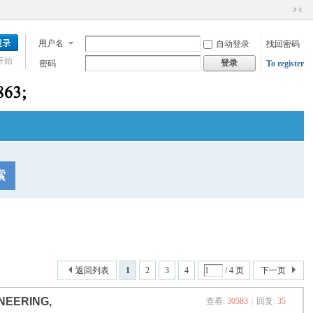
切
换
用户名
自动登录
找回密码
到
窄
开始
登录
密码
To register
版
索
返回列表
1
2
3
4
/ 4 页
下一页
NEERING,
查看:
30583
|
回复:
35