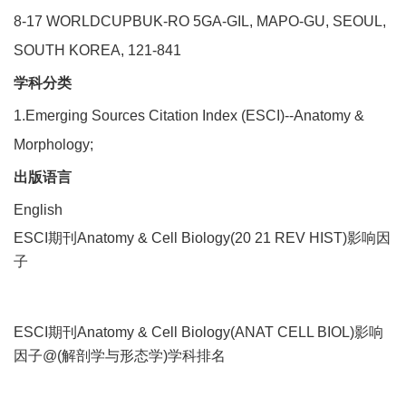
8-17 WORLDCUPBUK-RO 5GA-GIL, MAPO-GU, SEOUL,
SOUTH KOREA, 121-841
学科分类
1.Emerging Sources Citation Index (ESCI)--Anatomy &
Morphology;
出版语言
English
ESCI期刊Anatomy & Cell Biology(20 21 REV HIST)影响因
子
ESCI期刊Anatomy & Cell Biology(ANAT CELL BIOL)影响
因子@(解剖学与形态学)学科排名