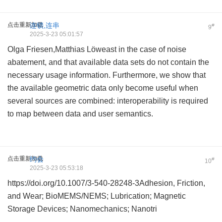
点击重新加载
连锁,连串
#
9
2025-3-23 05:01:57
Olga Friesen,Matthias Löweast in the case of noise
abatement, and that available data sets do not contain the
necessary usage information. Furthermore, we show that
the available geometric data only become useful when
several sources are combined: interoperability is required
to map between data and user semantics.
点击重新加载
约会
#
10
2025-3-23 05:53:18
https://doi.org/10.1007/3-540-28248-3Adhesion, Friction,
and Wear; BioMEMS/NEMS; Lubrication; Magnetic
Storage Devices; Nanomechanics; Nanotri