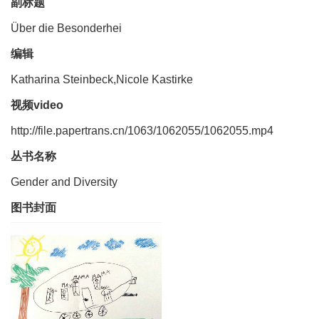
副标题
Über die Besonderhei
编辑
Katharina Steinbeck,Nicole Kastirke
视频video
http://file.papertrans.cn/1063/1062055/1062055.mp4
丛书名称
Gender and Diversity
图书封面