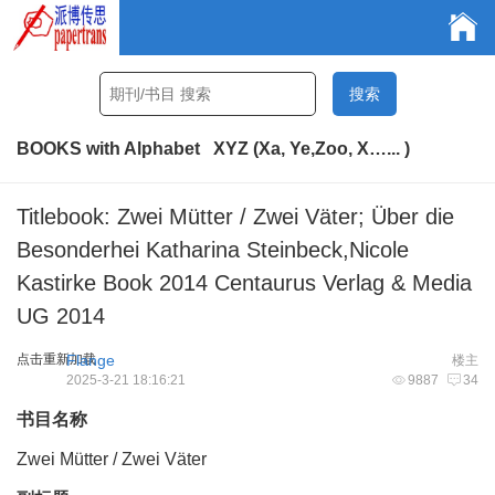
BOOKS with Alphabet XYZ (Xa, Ye,Zoo, X…... )
Titlebook: Zwei Mütter / Zwei Väter; Über die
Besonderhei Katharina Steinbeck,Nicole
Kastirke Book 2014 Centaurus Verlag & Media
UG 2014
点击重新加载
Flange
楼主
2025-3-21 18:16:21
9887
34
书目名称
Zwei Mütter / Zwei Väter