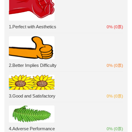
1.Perfect with Aesthetics
0% (0票)
2.Better Implies Difficulty
0% (0票)
3.Good and Satisfactory
0% (0票)
4.Adverse Performance
0% (0票)