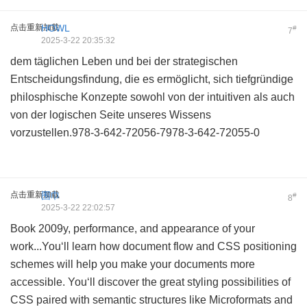
点击重新加载
HOWL
#
7
2025-3-22 20:35:32
dem täglichen Leben und bei der strategischen
Entscheidungsfindung, die es ermöglicht, sich tiefgründige
philosphische Konzepte sowohl von der intuitiven als auch
von der logischen Seite unseres Wissens
vorzustellen.978-3-642-72056-7978-3-642-72055-0
点击重新加载
围巾
#
8
2025-3-22 22:02:57
Book 2009y, performance, and appearance of your
work...You‘ll learn how document flow and CSS positioning
schemes will help you make your documents more
accessible. You‘ll discover the great styling possibilities of
CSS paired with semantic structures like Microformats and