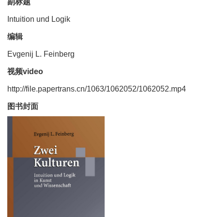
副标题
Intuition und Logik
编辑
Evgenij L. Feinberg
视频video
http://file.papertrans.cn/1063/1062052/1062052.mp4
图书封面