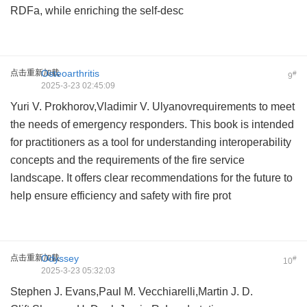
RDFa, while enriching the self-desc
点击重新加载
Osteoarthritis
#
9
2025-3-23 02:45:09
Yuri V. Prokhorov,Vladimir V. Ulyanovrequirements to meet
the needs of emergency responders. This book is intended
for practitioners as a tool for understanding interoperability
concepts and the requirements of the fire service
landscape. It offers clear recommendations for the future to
help ensure efficiency and safety with fire prot
点击重新加载
Odyssey
#
10
2025-3-23 05:32:03
Stephen J. Evans,Paul M. Vecchiarelli,Martin J. D.