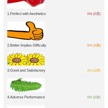
1.Perfect with Aesthetics
0% (0票)
2.Better Implies Difficulty
0% (0票)
3.Good and Satisfactory
0% (0票)
4.Adverse Performance
0% (0票)