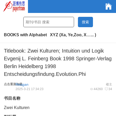
BOOKS with Alphabet XYZ (Xa, Ye,Zoo, X…... )
Titlebook: Zwei Kulturen; Intuition und Logik
Evgenij L. Feinberg Book 1998 Springer-Verlag
Berlin Heidelberg 1998
Entscheidungsfindung.Evolution.Phi
点击重新加载
Reagan
楼主
2025-3-21 17:34:23
44260
34
书目名称
Zwei Kulturen