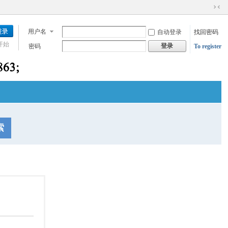
切
换
用户名
自动登录
找回密码
到
窄
开始
登录
密码
To register
版
索